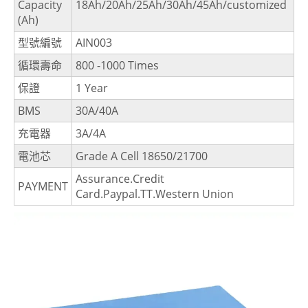
Capacity
18Ah/20Ah/25Ah/30Ah/45Ah/customized
(Ah)
型號編號
AIN003
循環壽命
800 -1000 Times
保證
1 Year
BMS
30A/40A
充電器
3A/4A
電池芯
Grade A Cell 18650/21700
Assurance.Credit
PAYMENT
Card.Paypal.TT.Western Union