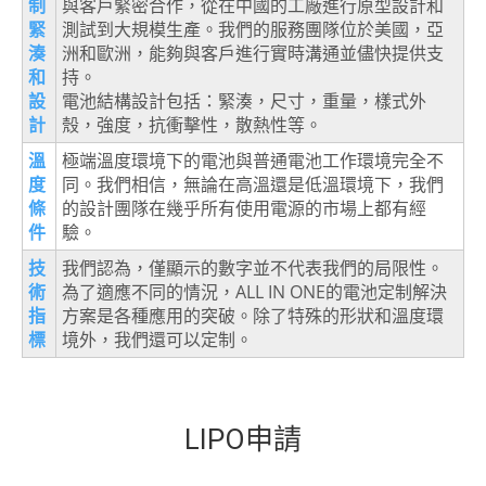
制
與客戶緊密合作，從在中國的工廠進行原型設計和
緊
測試到大規模生產。我們的服務團隊位於美國，亞
湊
洲和歐洲，能夠與客戶進行實時溝通並儘快提供支
和
持。
設
電池結構設計包括：緊湊，尺寸，重量，樣式外
計
殼，強度，抗衝擊性，散熱性等。
溫
極端溫度環境下的電池與普通電池工作環境完全不
度
同。我們相信，無論在高溫還是低溫環境下，我們
條
的設計團隊在幾乎所有使用電源的市場上都有經
件
驗。
技
我們認為，僅顯示的數字並不代表我們的局限性。
術
為了適應不同的情況，ALL IN ONE的電池定制解決
指
方案是各種應用的突破。除了特殊的形狀和溫度環
標
境外，我們還可以定制。
LIPO申請